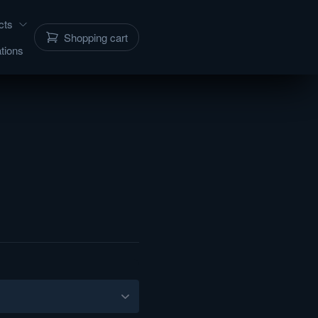
cts
Shopping cart
tions