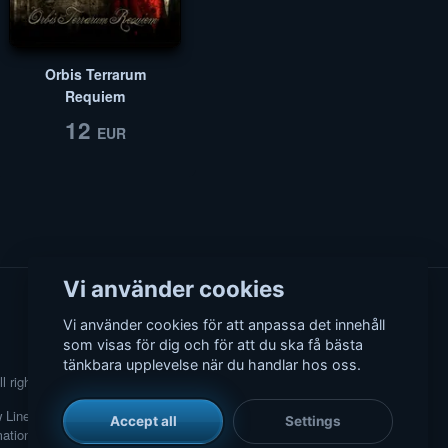
Orbis Terrarum
Requiem
12
EUR
Vi använder cookies
Vi använder cookies för att anpassa det innehåll
som visas för dig och för att du ska få bästa
tänkbara upplevelse när du handlar hos oss.
l rights reserved.
w Line Cinema or other copyright
Accept all
Settings
mation solution. Music, comments,