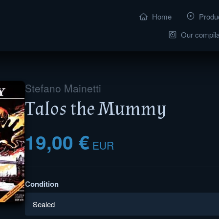
Home
Produ
Our compila
Stefano Mainetti
Talos the Mummy
19,00 €
EUR
Condition